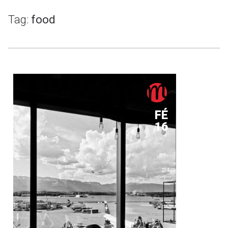
Tag:
food
FÉ
16